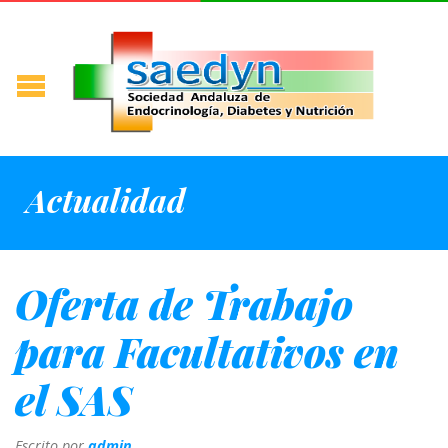
Actualidad
Oferta de Trabajo
para Facultativos en
el SAS
Escrito por
admin