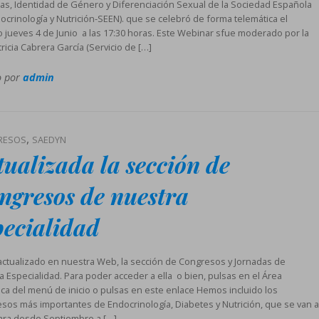
s, Identidad de Género y Diferenciación Sexual de la Sociedad Española
ocrinología y Nutrición-SEEN). que se celebró de forma telemática el
 jueves 4 de Junio a las 17:30 horas. Este Webinar sfue moderado por la
ricia Cabrera García (Servicio de […]
o por
admin
,
RESOS
SAEDYN
tualizada la sección de
ngresos de nuestra
pecialidad
actualizado en nuestra Web, la sección de Congresos y Jornadas de
a Especialidad. Para poder acceder a ella o bien, pulsas en el Área
fica del menú de inicio o pulsas en este enlace Hemos incluido los
sos más importantes de Endocrinología, Diabetes y Nutrición, que se van a
ara desde Septiembre a […]