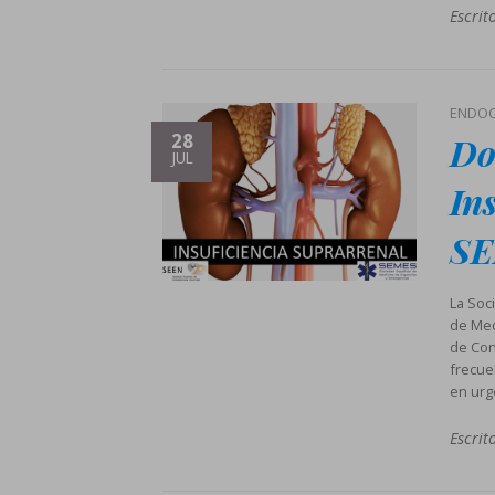
Escrit
ENDOC
Do
28
JUL
In
S
La Soc
de Med
de Con
frecuen
en urg
Escrit