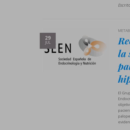
Escrit
METAB
Re
29
JUL
la
pa
hi
El Gru
Endocr
objeti
pacien
palope
eviden