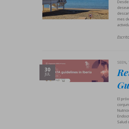
Desde 
deseam
descan
mes de
activi
Escrit
,
SEEN
Re
30
JUL
Gu
El pró
conjun
Nutric
Endocri
Salud 