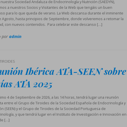
nuestra Sociedad Andaluza de Endocrinología y Nutrición (SAEDYN),
os a nuestros Socios y Visitantes de la Web que tengáis un buen
so para lo que queda de verano. La Web descansa durante el inminente
 Agosto, hasta principios de Septiembre, donde volveremos a retomar la
dad, con nuevos contenidos. Para celebrar este descanso […]
o por
admin
TIROIDES
unión Ibérica ATA-SEEN sobre
ías ATA 2025
ximo 4 de Septiembre de 2026, a las 14 horas, tendrá lugar una reunión
ta entre el Grupo de Tiroides de la Sociedad Española de Endocrinología y
ión (SEEN) y el Grupo de Tiroides de la Sociedad Portuguesa de
nología, y que tendrá lugar en el Instituto de Investigación e Innovación en
de […]