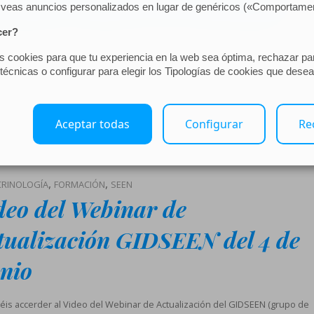
ención Clinica a la Obesidad
iedad Española de Endocrinología y Nutrición (SEEN) ha creado una
afía basada en el articulo de varios doctores acerca de la Continuidad
ncial en la Atención Clinica de la Obesidad. Asimismo ha presentado un
nto de Consenso, sobre la continuidad asistencial en la Obesidad, que
 publicado en la revista Endocrinología, Diabetes y […]
o por
admin
,
,
RINOLOGÍA
FORMACIÓN
SEEN
deo del Webinar de
tualización GIDSEEN del 4 de
nio
éis accerder al Video del Webinar de Actualización del GIDSEEN (grupo de