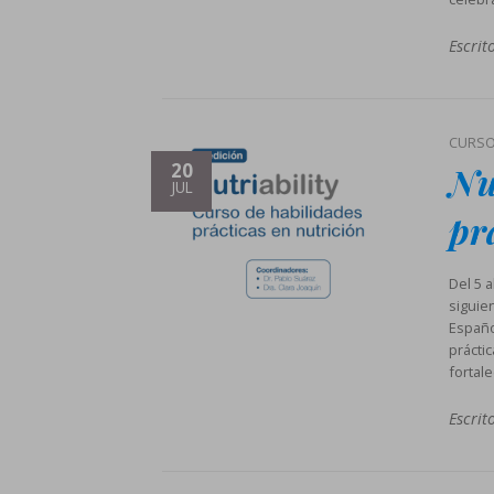
Escrit
CURS
Nu
20
JUL
pr
Del 5 
siguie
Español
práctic
fortale
Escrit