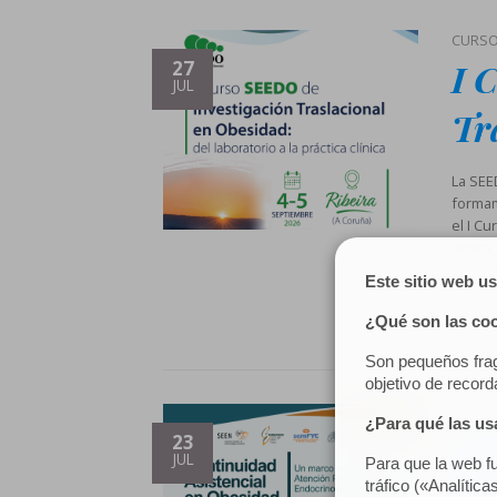
CURS
I 
27
JUL
Tr
La SEE
formam
el I Cu
clínica
Munici
Escrit
OBESI
Co
23
JUL