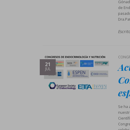
Gónada
de End
pasado
Dra.Pat
Escrit
CONG
Ac
21
JUL
Co
es
Se ha 
nuestr
Cientí
Congre
celebr