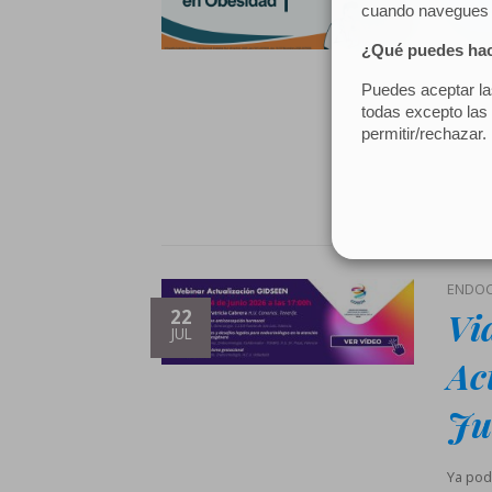
At
La Soc
infogr
Asiste
Docume
ha sido
Escrit
ENDOC
Vi
22
JUL
Ac
Ju
Ya pod