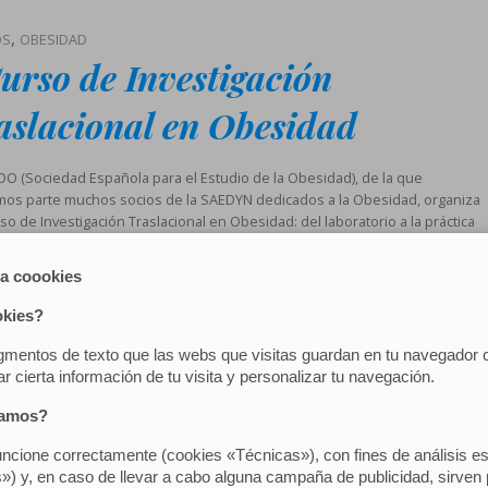
,
OS
OBESIDAD
Curso de Investigación
aslacional en Obesidad
DO (Sociedad Española para el Estudio de la Obesidad), de la que
os parte muchos socios de la SAEDYN dedicados a la Obesidad, organiza
rso de Investigación Traslacional en Obesidad: del laboratorio a la práctica
, que se va a celebrar del 4 al 5 de Septiembre de 2026, en el Auditorio
pal […]
o por
admin
,
DAD
SEEN
ntinuidad Asistencial en la