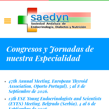
Congresos y Jornadas de
nuestra Especialidad
47th Annual Meeting, European Thyroid
Association, Oporto Portugal), 5 al 8 de
Septiembre de 2026.
13th ESE Young Endocrinologists and Scientists
(EYES) Meeting. Belgrado (Serbia), 4 al 6 de
Septiembre de 2026.