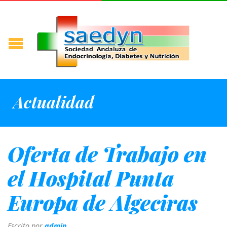
Actualidad
Oferta de Trabajo en
el Hospital Punta
Europa de Algeciras
Escrito por
admin