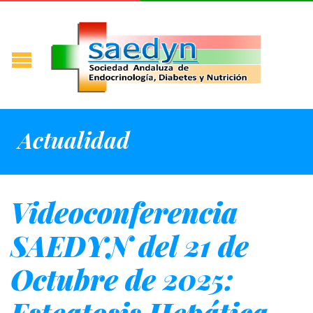
Actualidad
Videoconferencia
SAEDYN del 21 de
Octubre de 2025:
Esteatosis Hepática