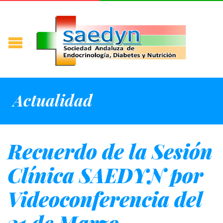
Actualidad
Recuerdo de la Sesión
Clínica SAEDYN por
Videoconferencia del
21 de Marzo