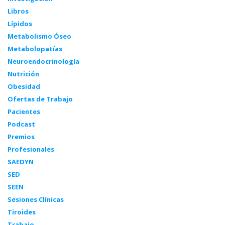
Libros
Lípidos
Metabolismo Óseo
Metabolopatías
Neuroendocrinología
Nutrición
Obesidad
Ofertas de Trabajo
Pacientes
Podcast
Premios
Profesionales
SAEDYN
SED
SEEN
Sesiones Clínicas
Tiroides
Trabajo