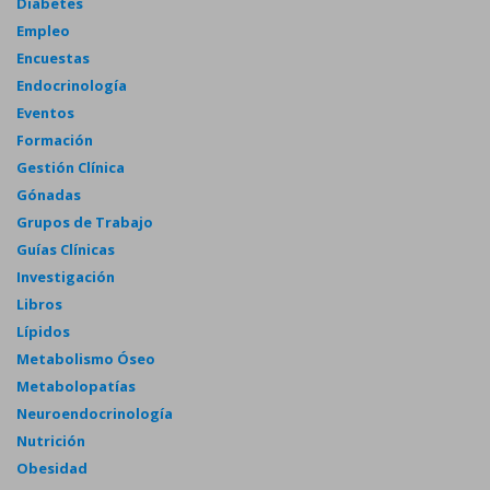
Diabetes
Empleo
Encuestas
Endocrinología
Eventos
Formación
Gestión Clínica
Gónadas
Grupos de Trabajo
Guías Clínicas
Investigación
Libros
Lípidos
Metabolismo Óseo
Metabolopatías
Neuroendocrinología
Nutrición
Obesidad