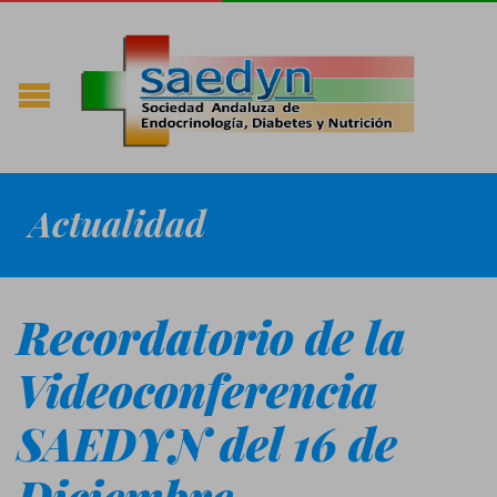
Actualidad
Recordatorio de la
Videoconferencia
SAEDYN del 16 de
Diciembre