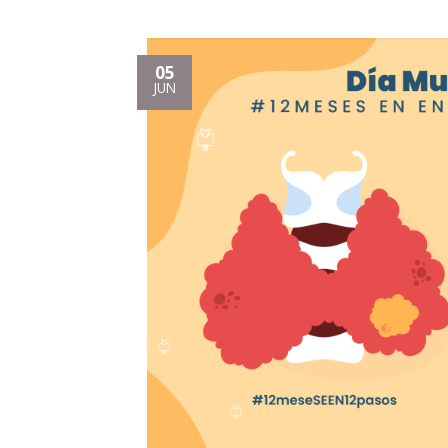
05
JUN