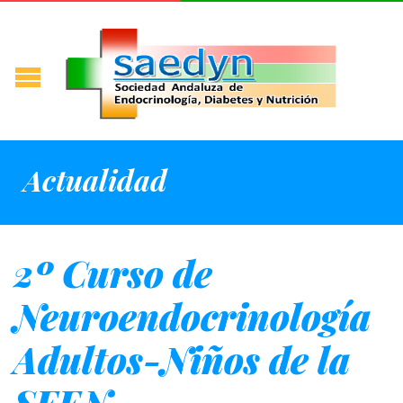
Actualidad
2º Curso de
Neuroendocrinología
Adultos-Niños de la
SEEN