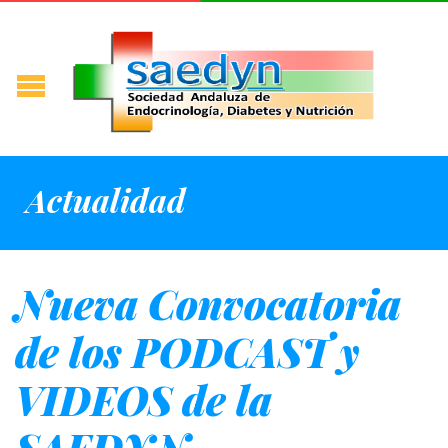
Actualidad
Nueva Convocatoria
de los PODCAST y
VIDEOS de la
SAEDYN