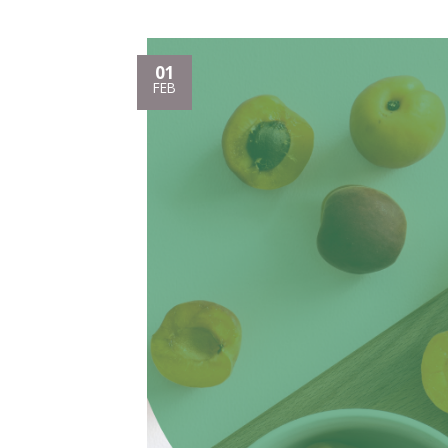
01
FEB