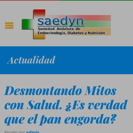
Actualidad
Desmontando Mitos
con Salud. ¿Es verdad
que el pan engorda?
Escrito por
admin