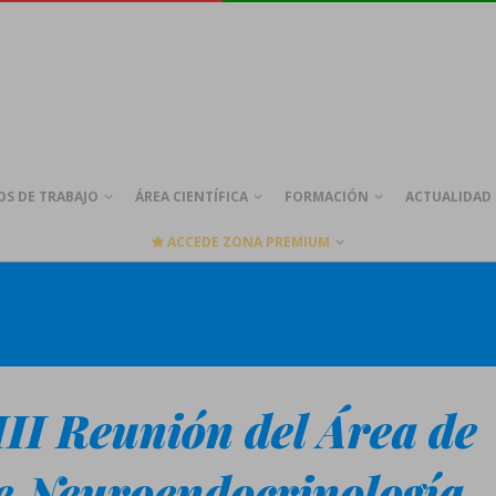
S DE TRABAJO
ÁREA CIENTÍFICA
FORMACIÓN
ACTUALIDAD
ACCEDE ZONA PREMIUM
III Reunión del Área de
e Neuroendocrinología