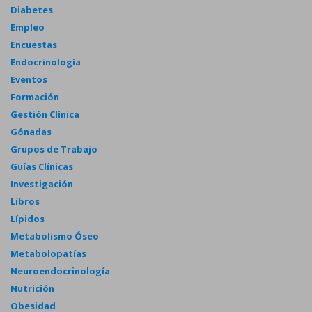
Diabetes
Empleo
Encuestas
Endocrinología
Eventos
Formación
Gestión Clínica
Gónadas
Grupos de Trabajo
Guías Clínicas
Investigación
Libros
Lípidos
Metabolismo Óseo
Metabolopatías
Neuroendocrinología
Nutrición
Obesidad