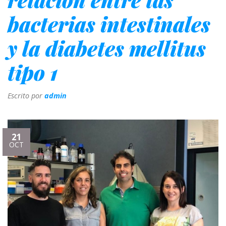
bacterias intestinales
y la diabetes mellitus
tipo 1
Escrito por
admin
21
OCT