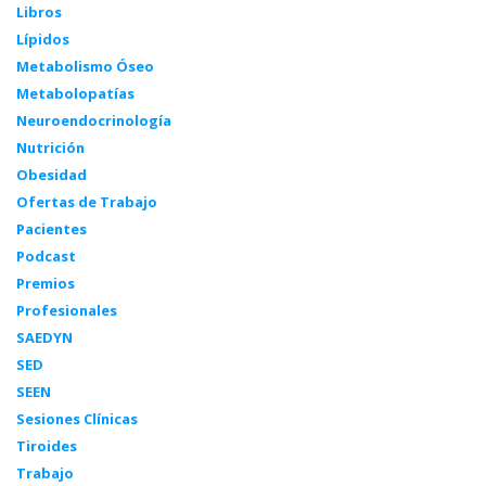
Libros
Lípidos
Metabolismo Óseo
Metabolopatías
Neuroendocrinología
Nutrición
Obesidad
Ofertas de Trabajo
Pacientes
Podcast
Premios
Profesionales
SAEDYN
SED
SEEN
Sesiones Clínicas
Tiroides
Trabajo