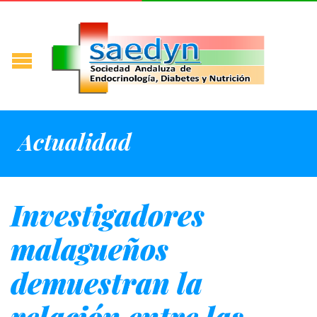
Actualidad
Investigadores
malagueños
demuestran la
relación entre las