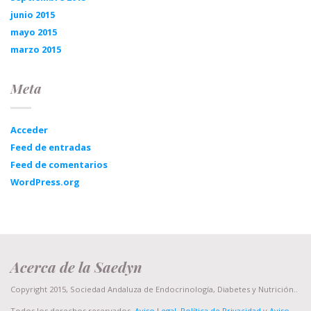
junio 2015
mayo 2015
marzo 2015
Meta
Acceder
Feed de entradas
Feed de comentarios
WordPress.org
Acerca de la Saedyn
Copyright 2015, Sociedad Andaluza de Endocrinología, Diabetes y Nutrición..
Todos los derechos reservados.
Aviso Legal, Política de Privacidad
y
Aviso