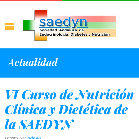
Actualidad
VI Curso de Nutrición
Clínica y Dietética de
la SAEDYN
Escrito por
admin