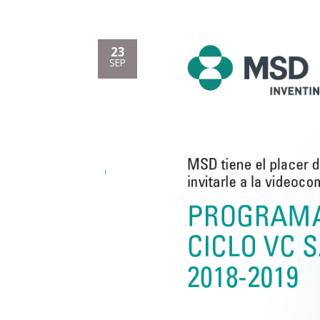
23
SEP