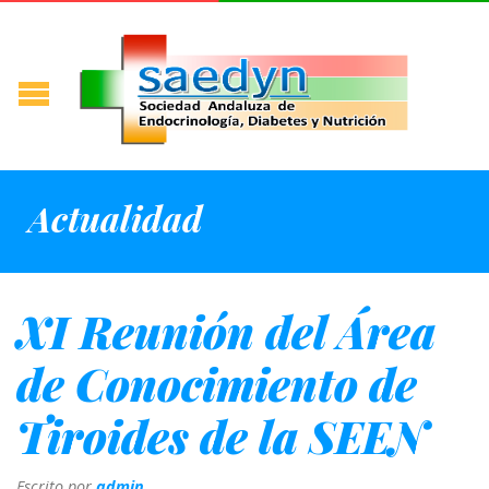
Actualidad
XI Reunión del Área
de Conocimiento de
Tiroides de la SEEN
Escrito por
admin