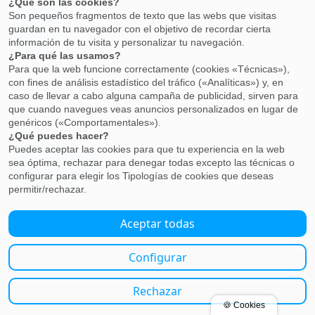
septiembre 2015
junio 2015
mayo 2015
marzo 2015
Meta
Acceder
Feed de entradas
Feed de comentarios
WordPress.org
Acerca de la Saedyn
Copyright 2015, Sociedad Andaluza de Endocrinología, Diabetes y Nutrición..