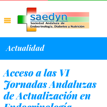
Actualidad
Acceso a las VI
Jornadas Andaluzas
de Actualización en
Endocrinología,