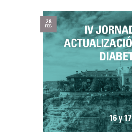
28
FEB