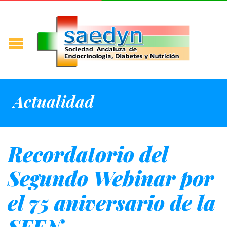
Actualidad
Recordatorio del
Segundo Webinar por
el 75 aniversario de la
SEEN