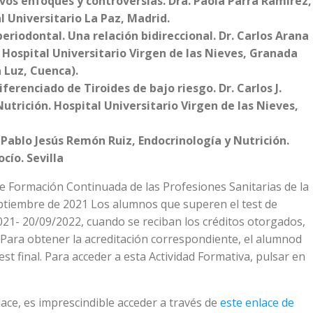
os enfoques y controversias. Dra. Paola Parra Ramírez,
l Universitario La Paz, Madrid.
riodontal. Una relación bidireccional. Dr. Carlos Arana
. Hospital Universitario Virgen de las Nieves, Granada
 Luz, Cuenca).
erenciado de Tiroides de bajo riesgo. Dr. Carlos J.
utrición. Hospital Universitario Virgen de las Nieves,
 Pablo Jesús Remón Ruiz, Endocrinología y Nutrición.
cío. Sevilla
 de Formación Continuada de las Profesiones Sanitarias de la
ptiembre de 2021 Los alumnos que superen el test de
021- 20/09/2022, cuando se reciban los créditos otorgados,
. Para obtener la acreditación correspondiente, el alumnod
t final. Para acceder a esta Actividad Formativa, pulsar en
ace, es imprescindible acceder a través de
este enlace de