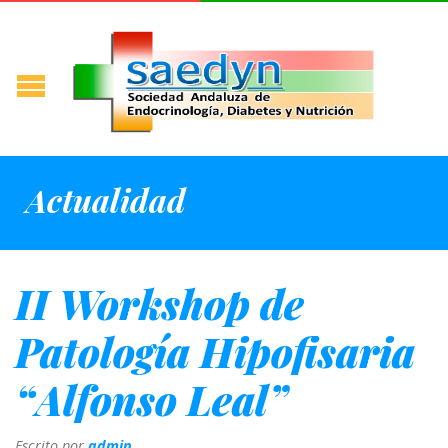
Actualidad
II Workshop de
Patología Hipofisaria
“Alfonso Leal”
Escrito por
admin