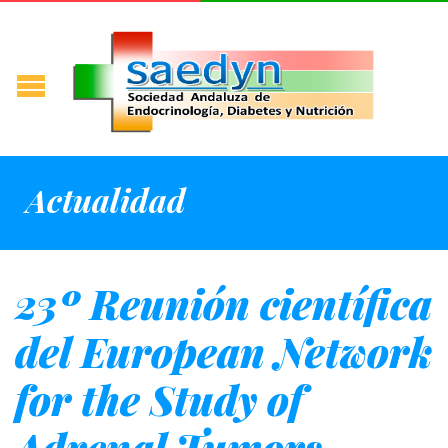
Actualidad
23º Reunión científica
del European Network
for the Study of
Adrenal Tumors