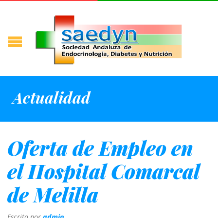
Actualidad
Oferta de Empleo en
el Hospital Comarcal
de Melilla
Escrito por
admin