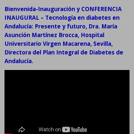
Bienvenida-Inauguración y CONFERENCIA
INAUGURAL – Tecnología en diabetes en
Andalucía: Presente y futuro, Dra. María
Asunción Martínez Brocca, Hospital
Universitario Virgen Macarena, Sevilla,
Directora del Plan Integral de Diabetes de
Andalucía.