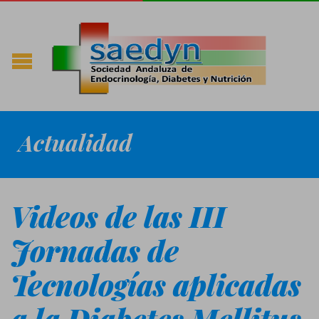
Actualidad
Videos de las III
Jornadas de
Tecnologías aplicadas
a la Diabetes Mellitus