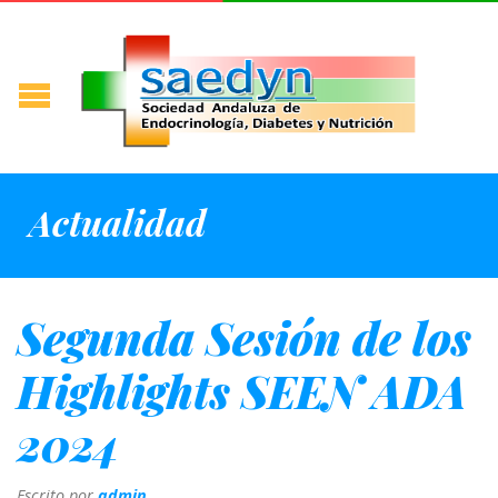
Actualidad
Segunda Sesión de los
Highlights SEEN ADA
2024
Escrito por
admin