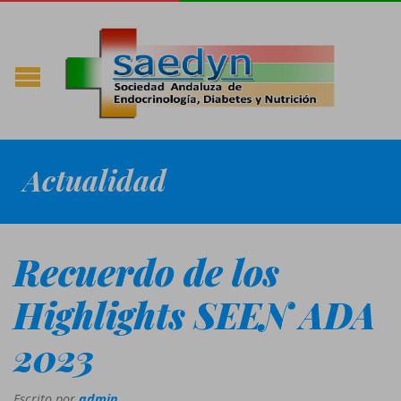
Actualidad
Recuerdo de los
Highlights SEEN ADA
2023
Escrito por
admin