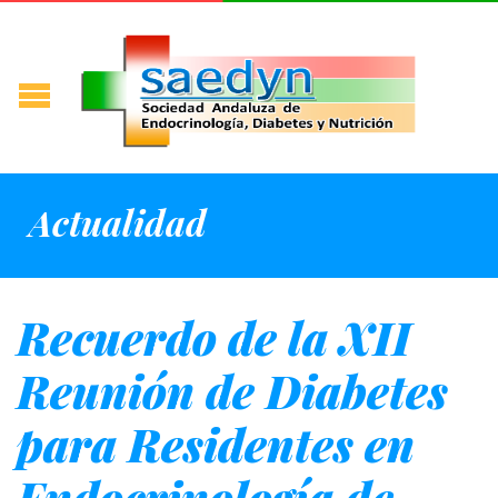
Actualidad
Recuerdo de la XII
Reunión de Diabetes
para Residentes en
Endocrinología de