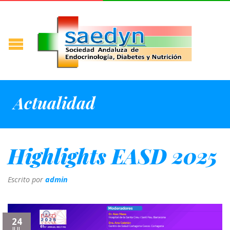
Actualidad
Highlights EASD 2025
Escrito por
admin
24
JUL