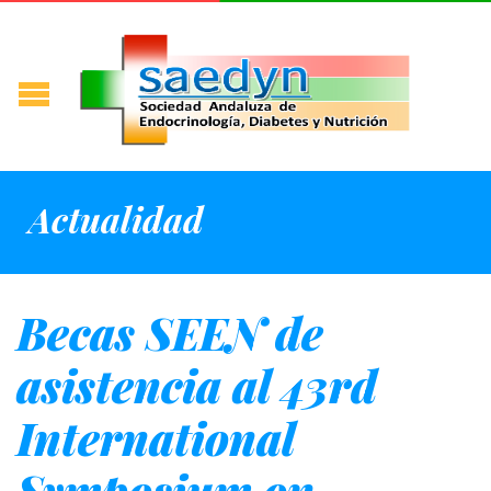
Actualidad
Becas SEEN de
asistencia al 43rd
International
Symposium on