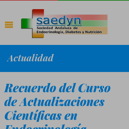
Actualidad
Recuerdo del Curso
de Actualizaciones
Científicas en
Endocrinología,