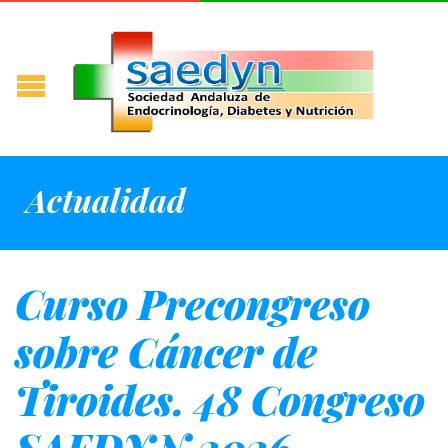
Actualidad
Curso Precongreso
sobre Cáncer de
Tiroides. 48 Congreso
SAEDYN 2026