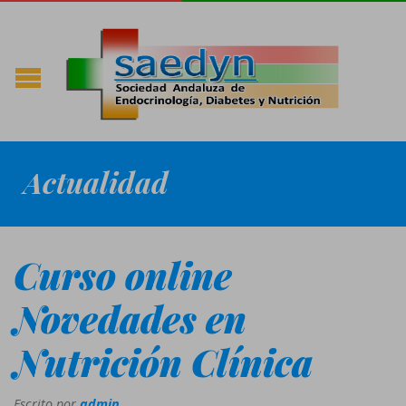
Actualidad
Curso online
Novedades en
Nutrición Clínica
Escrito por
admin