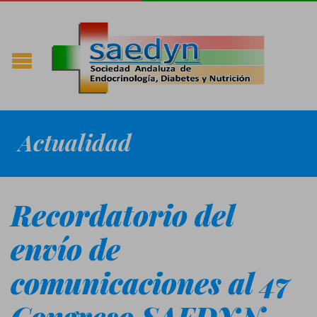
Actualidad
Recordatorio del
envío de
comunicaciones al 47
Congreso SAEDYN