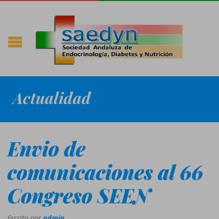
Actualidad
Envio de
comunicaciones al 66
Congreso SEEN
Escrito por
admin