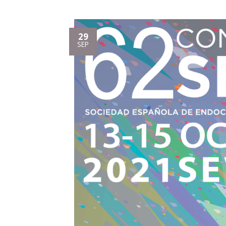
29
SEP