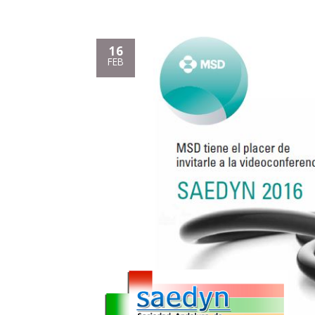
16
FEB