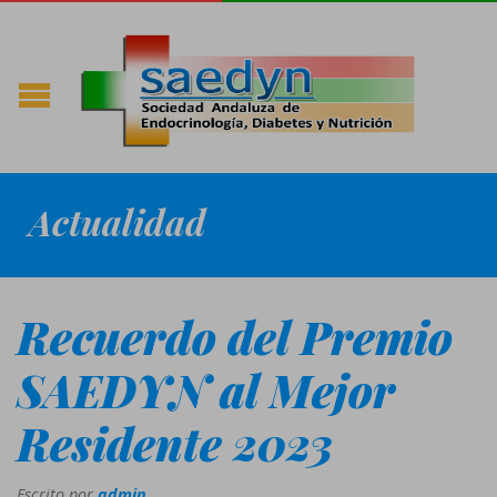
Actualidad
Recuerdo del Premio
SAEDYN al Mejor
Residente 2023
Escrito por
admin