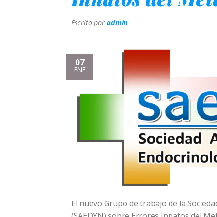
Escrito por
admin
07
ENE
El nuevo Grupo de trabajo de la Socieda
(SAEDYN) sobre Errores Innatos del Met