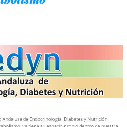
d Andaluza de Endocrinología, Diabetes y Nutrición
abolismo, ya tiene su espacio propio dentro de nuestra