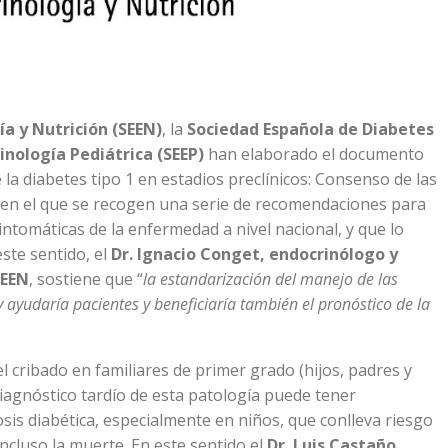
a y Nutrición (SEEN)
, la
Sociedad Española de Diabetes
inología Pediátrica (SEEP)
han elaborado el documento
 la diabetes tipo 1 en estadios preclínicos: Consenso de las
’ en el que se recogen una serie de recomendaciones para
sintomáticas de la enfermedad a nivel nacional, y que lo
este sentido, el
Dr. Ignacio Conget, endocrinólogo y
SEEN
, sostiene que “
la estandarización del manejo de las
 y ayudaría pacientes y beneficiaría también el pronóstico de la
l cribado en familiares de primer grado (hijos, padres y
diagnóstico tardío de esta patología puede tener
sis diabética, especialmente en niños, que conlleva riesgo
incluso la muerte. En este sentido el
Dr. Luis Castaño,