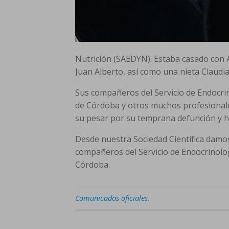
Nutrición (SAEDYN). Estaba casado con An
Juan Alberto, así como una nieta Claudia
Sus compañeros del Servicio de Endocrino
de Córdoba y otros muchos profesionale
su pesar por su temprana defunción y h
Desde nuestra Sociedad Científica damos
compañeros del Servicio de Endocrinologí
Córdoba.
Comunicados oficiales
.