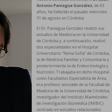
Antonio Paniagua González
, de 63
años, ha fallecido el pasado miércoles
31 de agosto en Córdoba.
El Dr. Paniagua González realizó sus
estudios de Medicina en la Universidad
de Córdoba y, a continuación, realizó
dos especialidades en el Hospital
Universitario “Reina Sofía” de Córdoba,
la de Medicina Familiar y Comunitaria y
posteriormente la de Endocrinología y
Nutrición. Trabajaba en dicho Hospital
como Facultativo Especialista de Área,
era profesor asociado de la Facultad de
Medicina de la Universidad de Córdoba,
investigador del Instituto Maimónides
de Investigación Biomédica (IMIBIC)
centrado en estudios relacionados