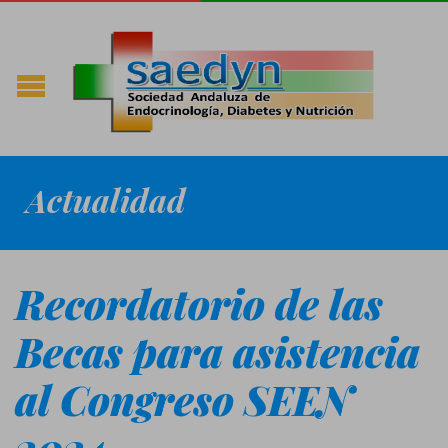
Actualidad
Recordatorio de las
Becas para asistencia
al Congreso SEEN
2024