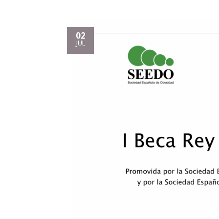
02
JUL