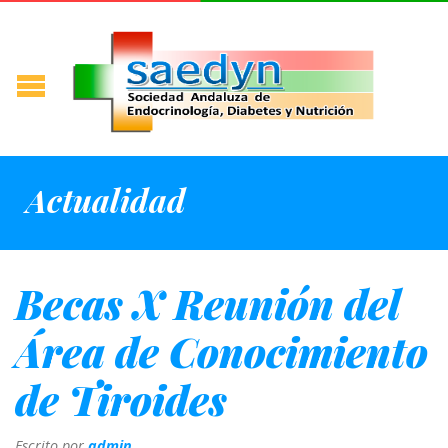
Actualidad
Becas X Reunión del
Área de Conocimiento
de Tiroides
Escrito por
admin