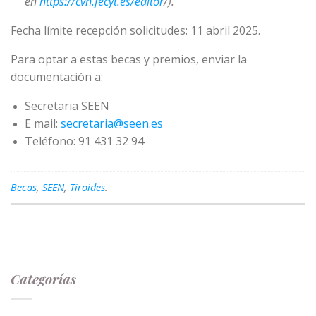
en
https://cvn.fecyt.es/editor
/).
Fecha límite recepción solicitudes: 11 abril 2025.
Para optar a estas becas y premios, enviar la
documentación a:
Secretaria SEEN
E mail:
secretaria@seen.es
Teléfono: 91 431 32 94
Becas
,
SEEN
,
Tiroides
.
Categorías