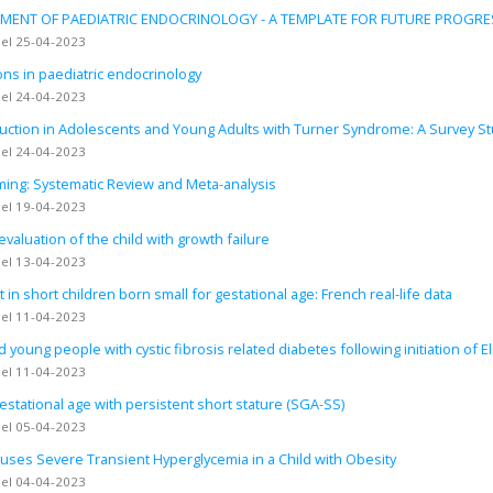
HMENT OF PAEDIATRIC ENDOCRINOLOGY - A TEMPLATE FOR FUTURE PROGRE
 el 25-04-2023
ons in paediatric endocrinology
 el 24-04-2023
ction in Adolescents and Young Adults with Turner Syndrome: A Survey St
 el 24-04-2023
ming: Systematic Review and Meta-analysis
 el 19-04-2023
evaluation of the child with growth failure
 el 13-04-2023
 short children born small for gestational age: French real-life data
 el 11-04-2023
young people with cystic fibrosis related diabetes following initiation of E
 el 11-04-2023
estational age with persistent short stature (SGA-SS)
 el 05-04-2023
es Severe Transient Hyperglycemia in a Child with Obesity
 el 04-04-2023