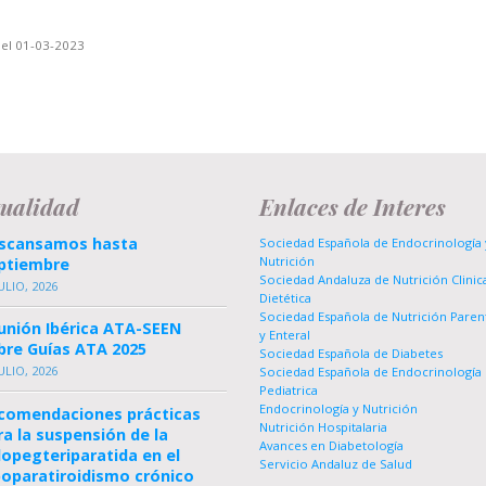
 el 01-03-2023
tualidad
Enlaces de Interes
scansamos hasta
Sociedad Española de Endocrinología 
Nutrición
ptiembre
Sociedad Andaluza de Nutrición Clinic
ULIO, 2026
Dietética
Sociedad Española de Nutrición Paren
unión Ibérica ATA-SEEN
y Enteral
bre Guías ATA 2025
Sociedad Española de Diabetes
ULIO, 2026
Sociedad Española de Endocrinología
Pediatrica
Endocrinología y Nutrición
comendaciones prácticas
Nutrición Hospitalaria
ra la suspensión de la
Avances en Diabetología
lopegteriparatida en el
Servicio Andaluz de Salud
poparatiroidismo crónico