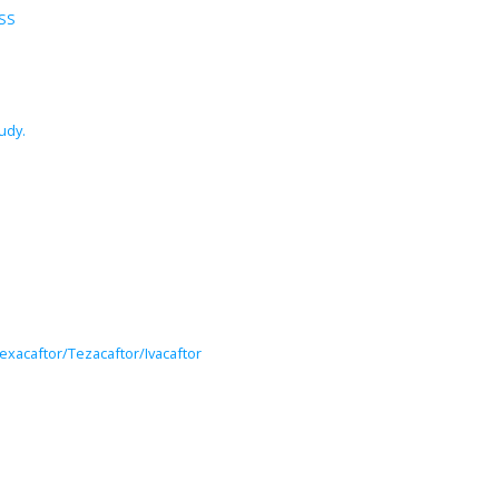
SS
udy.
lexacaftor/Tezacaftor/Ivacaftor