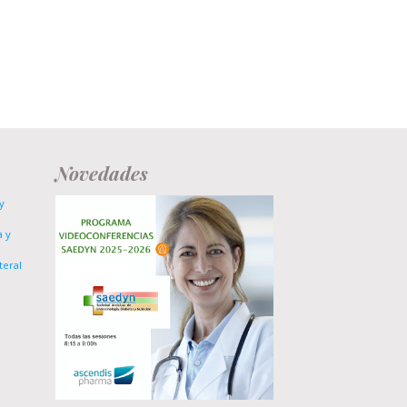
Novedades
y
a y
teral