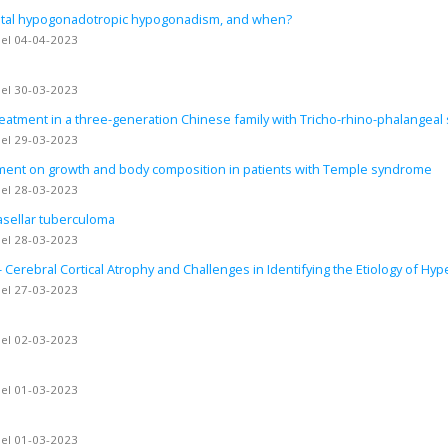
ital hypogonadotropic hypogonadism, and when?
 el 04-04-2023
 el 30-03-2023
eatment in a three-generation Chinese family with Tricho-rhino-phalangeal
 el 29-03-2023
tment on growth and body composition in patients with Temple syndrome
 el 28-03-2023
rasellar tuberculoma
 el 28-03-2023
Cerebral Cortical Atrophy and Challenges in Identifying the Etiology of Hype
 el 27-03-2023
 el 02-03-2023
 el 01-03-2023
 el 01-03-2023