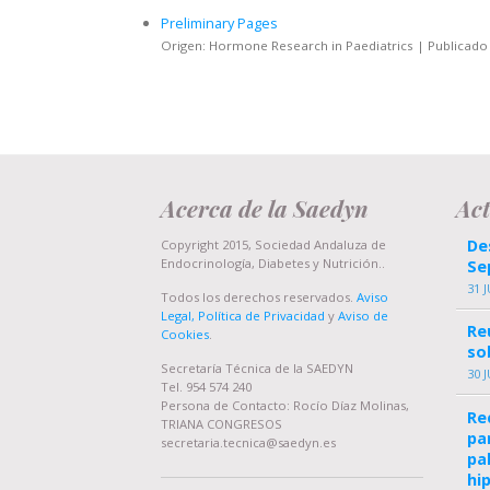
Preliminary Pages
Origen: Hormone Research in Paediatrics
Publicado
Acerca de la Saedyn
Ac
De
Copyright 2015, Sociedad Andaluza de
Endocrinología, Diabetes y Nutrición..
Se
31 J
Todos los derechos reservados.
Aviso
Legal, Política de Privacidad
y
Aviso de
Re
Cookies
.
so
Secretaría Técnica de la SAEDYN
30 J
Tel. 954 574 240
Persona de Contacto: Rocío Díaz Molinas,
Re
TRIANA CONGRESOS
pa
secretaria.tecnica@saedyn.es
pa
hi